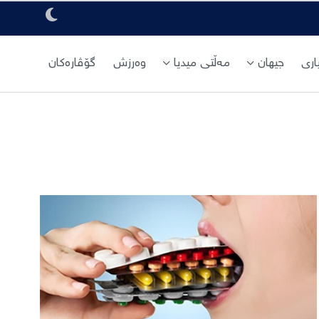
ری
جیهان
مەڵتی میدیا
وەرزش
گۆڤارەکان