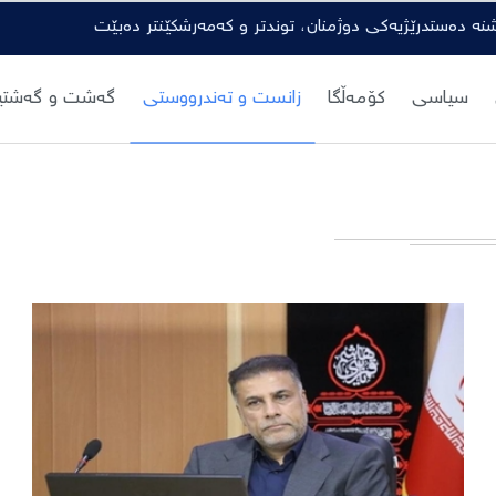
شنە دەستدرێژیەکی دوژمنان، توندتر و کەمەرشکێنتر دەبێت
سیاسی
کۆمەڵگا
زانست و تەندرووستی
گەشت و گەشتیا