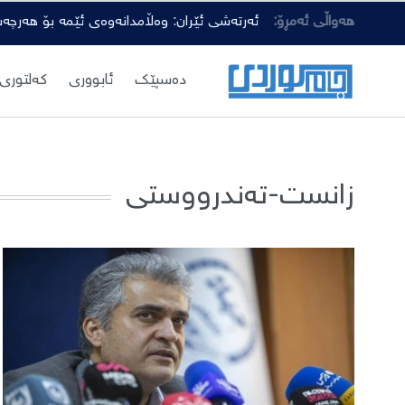
هەواڵی ئەمڕۆ:
ئەرتەشی ئێران: وەڵامدانەوەی ئێمە بۆ هەرچە
دەسپێك
ئابووری
کەلتوری
زانست-تەندرووستی