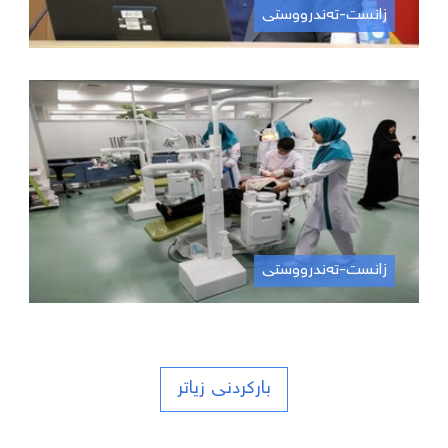
زانست-تەندرووستی
زانست-تەندرووستی
بارکردنی زیاتر