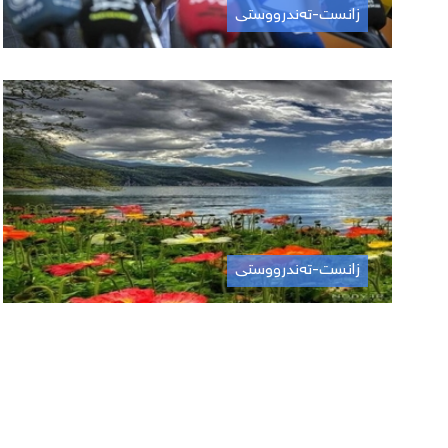
زانست-تەندرووستی
زانست-تەندرووستی