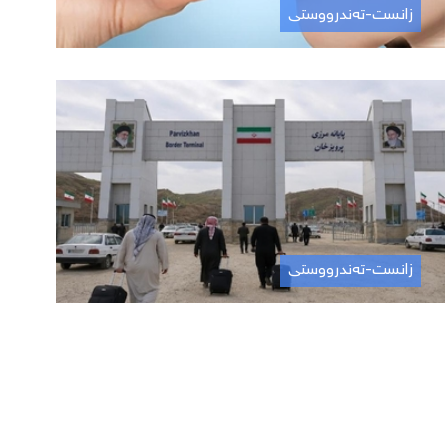
زانست-تەندرووستی
زانست-تەندرووستی