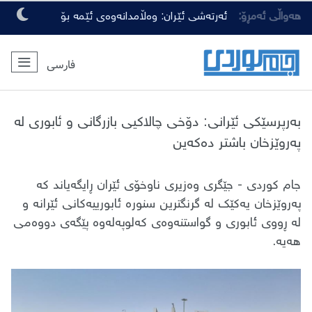
هەواڵی ئەمڕۆ:
ئەرتەشی ئێران: وەڵامدانەوەی ئێمە بۆ
هەرچەشنە دەستدرێژیەکی دوژمنان، توندتر
فارسی
و کەمەرشکێنتر دەبێت
بەرپرسێکی ئێرانی: دۆخی چالاکیی بازرگانی و ئابوری لە
پەروێزخان باشتر دەکەین
جام کوردی - جێگری وەزیری ناوخۆی ئێران ڕایگەیاند کە
پەروێزخان یەکێک لە گرنگترین سنورە ئابورییەکانی ئێرانە و
لە ڕووی ئابوری و گواستنەوەی کەلوپەلەوە پێگەی دووەمی
هەیە.