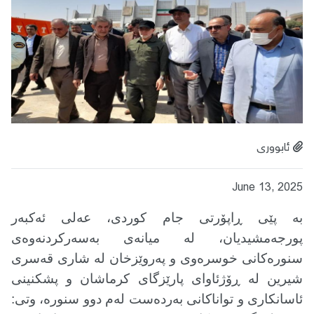
ئابووری
June 13, 2025
بە پێی ڕاپۆرتی جام کوردی، عەلی ئەکبەر
پورجەمشیدیان، لە میانەی بەسەرکردنەوەی
سنورەکانی خوسرەوی و پەروێزخان لە شاری قەسری
شیرین لە ڕۆژئاوای پارێزگای کرماشان و پشکنینی
ئاسانکاری و تواناکانی بەردەست لەم دوو سنورە، وتی: