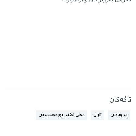
تاگەکان
پەروێزخان
ئێران
عەلی ئەکبەر پورجەمشیدیان