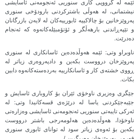
ئێمە لە گرووپی کاری سنوریی ئەنجومەنی ئاسایشی
نیشتمانی، لە هەوڵی باشترکردنی بارودۆخی سنوری
پەروێزخانین بۆ چالاکییە ئابورییەکان لە لایەن بازرگانان
و تێپەڕاندنی بارهەڵگر و ئۆتۆمبێلەکانەوە کە ئەنجام
دەدرێت.
ناوبراو وتی: ئێمە هەوڵدەدەین ئاسانکاری لە سنوری
پەروێزخان درووست بکەین و دادپەروەری زیاتر لە
ڕووی خشتەی کار و ئاسانکارییە بەردەستەکانەوە دابین
بکات.
جێگری وەزیری ناوخۆی ئێران بۆ کاروباری ئاسایش و
جێبەجێکردنی یاسا لە درێژەی قسەکانیدا وتی: لە
ئەرکی تایبەتی سنوریی ئەنجومەنی ئاسایشی وەزارەتی
ناوخۆدا، هەوڵدەدەین هەلومەرجی باشتر درووست
بکەین بۆ ئەوەی زیاتر سود لە توانای ئابوری سنوری
فەرمی پەروێزخان وەربگرین
.
/.