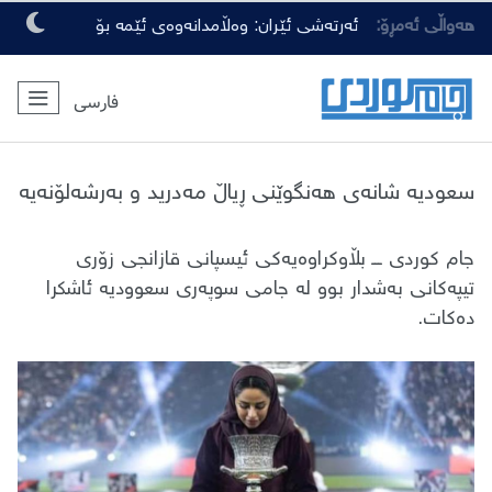
هەواڵی ئەمڕۆ:
ئەرتەشی ئێران: وەڵامدانەوەی ئێمە بۆ
هەرچەشنە دەستدرێژیەکی دوژمنان، توندتر
فارسی
و کەمەرشکێنتر دەبێت
سعودیە شانەی هەنگوێنی ڕیاڵ مەدرید و بەرشەلۆنەیە
جام کوردی ـــ بڵاوکراوەیەکی ئیسپانی قازانجی زۆری
تیپەکانی بەشدار بوو لە جامی سوپەری سعوودیە ئاشکرا
دەکات.