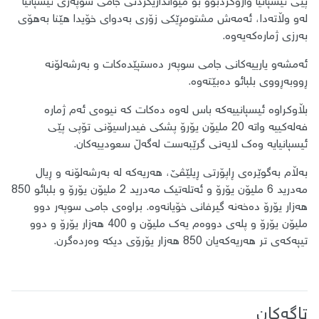
پێی ئیسپانیا واژۆکردبوو بۆ میوانداریکردنی جامی سوپەری ئیسپانیا
لەو وڵاتەدا، ئەمەش مشتومڕێکی زۆری بەدوای خۆیدا هێنا بەهۆی
بەرزی ژمارەکەیەوە.
ئەمشەو یارییەکانی جامی سوپەر دەستپێدەکات و بەرشەلۆنە
ڕووبەڕووی بلبائو دەبێتەوە.
بڵاوکراوە ئیسپانییەکە باس لەوە دەکات کە نیوەی ئەم ژمارە
فەلەکییە واتە 20 ملیۆن یۆرۆ پشکی فیدراسیۆنی تۆپی پێی
ئیسپانیایە وەک لایەنی گرێبەست لەگەڵ سعودییەکان.
بەڵام بەگوێرەی ڕاپۆرتی ڕیلێڤێ، هەریەکە لە بەرشەلۆنە و ڕیال
مەدرید 6 ملیۆن یۆرۆ و ئەتلەتیک مەدرید 2 ملیۆن یۆرۆ و بلبائو 850
هەزار یۆرۆ دەخەنە گیرفانی خۆیانەوە. براوەی جامی سوپەر دوو
ملیۆن یۆرۆ و پلەی دووەم یەک ملیۆن و 400 هەزار یۆرۆ و دوو
تیپەکەی تر هەریەکەیان 850 هەزار یۆرۆی دیکە وەردەگرن.
تاگەکان