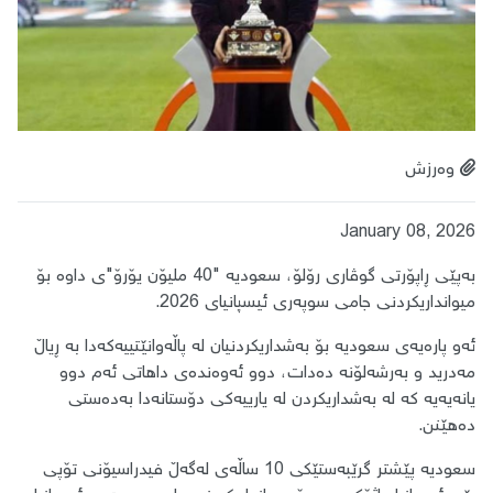
وەرزش
January 08, 2026
بەپێی ڕاپۆرتی گوڤاری رۆلۆ، سعودیە "40 ملیۆن یۆرۆ"ی داوە بۆ
میوانداریکردنی جامی سوپەری ئیسپانیای 2026.
ئەو پارەیەی سعودیە بۆ بەشداریکردنیان لە پاڵەوانێتییەکەدا بە ڕیاڵ
مەدرید و بەرشەلۆنە دەدات، دوو ئەوەندەی داهاتی ئەم دوو
یانەیەیە کە لە بەشداریکردن لە یارییەکی دۆستانەدا بەدەستی
دەهێنن.
سعودیە پێشتر گرێبەستێکی 10 ساڵەی لەگەڵ فیدراسیۆنی تۆپی