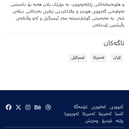
و هاوپەیمانەکانی ڕێککەوتوون؛ بە جۆرێک پلان هەیە بۆ داخستنی
تەواوەتی گەرووی هورمز و چالاککردنی زیاتری بەرەکانی دیکەی
شەڕ، بە مەبەستی گوشارخستنە سەر ئیسرائیل و ئەو وڵاتانەی
پاڵپشتیی لێدەکەن.
تاگەکان
ئێران
ئەمریکا
ئیسرائیل
ئابووری
کەلتوری
کۆمەڵگا
ئاسیا
ئەفریقا
ئەمریکا
ئەورووپا
وێنە
ڤیدیۆ
وەرزش