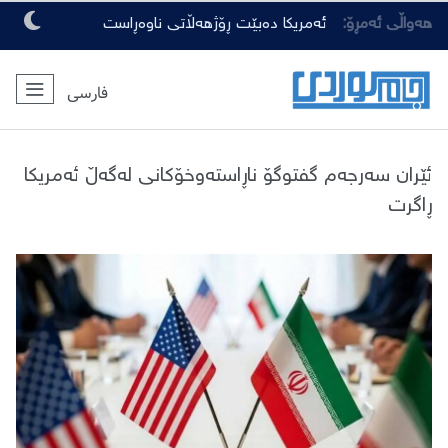
هەواڵی ئەمڕۆ:
ئەمریکا دەبێت ڕۆژهەڵاتی ناوەڕاست
بەجێبهێڵێت
فارسی
ئێران سەرجەم گفتوگۆ ناڕاستەوخۆکانی لەگەڵ ئەمریکا
ڕاگرت