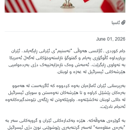
ئاسیا
June 01, 2026
جام کوردی ـ ئاژانسی هەواڵی "تەسنیم"ی ئێرانی ڕایگەیاند، ئێران
بڕیاریداوە ئاڵوگۆڕی پەیام و گفتوگۆ ناڕاستەوخۆکانی لەگەڵ ئەمریکا
بە تەواوی ڕابگرێت، ئەمەش وەک ناڕەزایەتییەک دژی بەردەوامیی
هێرشەکانی ئیسرائیل لە غەزە و لوبنان.
بەرپرسانی ئێران ئاماژەیان بەوە کردووە کە ئاگربەست لە هەموو
بەرەکان پێشێل کراوە و تا هێرشەکان نەوەستن و سوپای ئیسرائیل
لە خاکی لوبنان نەکشێتەوە، چاوپێکەوتن لە ڕێگەی نێوەندگیرەکانەوە
ئەنجام نادرێت.
بە گوێرەی هەواڵەکە، هێزە چەکدارەکانی ئێران و گروپەکانی سەر بە
"بەرەی مقاوەمە" لەسەر گرتنەبەری ڕێوشوێنی نوێ دژی ئیسرائیل