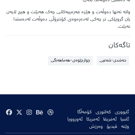
لە دەستی دەوڵەتدا بکەن.
واتە تەنها دەوڵەت و هێزە فەرمییەکانی چەک هەبێت و هیچ لایەن
یان گروپێکی تر چەکی لەدەرەوەی کۆنترۆڵی دەوڵەت لەدەستدا
نەبێت.
تاگەکان
حەشدی-شەعبی
چوارچێوەی-هەماهەنگی
ئابووری
کەلتوری
کۆمەڵگا
ئاسیا
ئەفریقا
ئەمریکا
ئەورووپا
وێنە
ڤیدیۆ
وەرزش