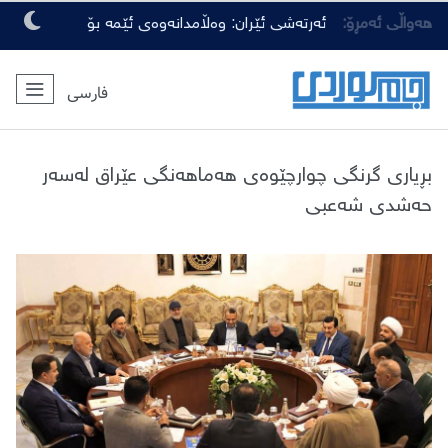
هەواڵی ئەمڕۆ:
ئەرتەشی ئێران: وەڵامدانەوەی ئێمە بۆ
هەرچەشنە دەستدرێژیەکی دوژمنان، توندتر
فارسی
و کەمەرشکێنتر دەبێت
بڕیاری گرنگی چوارچێوەی هەماهەنگی عێراق لەسەر
حەشدی شەعبی