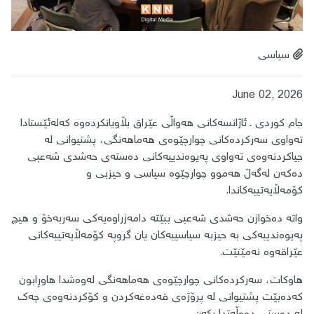
سیاسی
June 02, 2026
جام کوردی ـ ئاژانسەکانی هەواڵی عێراق بڵاویانکردەوە کەلەئێستادا
تەواوی سەرکردەکانی چوارچێوەی هەماهەنگی، پشتیوانی لە
جیاکردنەوەی تەواوی پەیوەندییەکانی دەستەی حەشدی شەعبی
دەکەن لەگەڵ هەموو چوارچێوە سیاسی و حیزبی و
کۆمەڵایەتییەکاندا.
واتە دەخوازن حەشدی شەعبی ببێتە دامەزراوەیەکی سەربەخۆ و هیچ
پەیوەندییەکی بە حیزبە سیاسییەکان یان گروپە کۆمەڵایەتییەکانی
عێراقەوە نەمێنێت.
هاوکات، سەرکردەکانی چوارچێوەی هەماهەنگی لەوەشدا هاوڕابون
کەدەبێت پشتیوانی لە پرۆژەی قەدەغەکردن و کۆکردنەوەی چەک