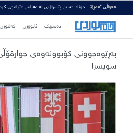
کارەبای نیشتمانی لە چەمچەماڵ و بەشێک لە س
هەواڵی ئەمڕۆ:
فوئاد حسین پێشوازیی لە عەباس عێراقچی کرد
دەسپێك
ئابووری
کەلتوری
بەڕێوەچوونی کۆبوونەوەی چوارقۆڵی ئ
سویسرا