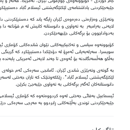
جام کوردی - کۆبوونەوەی چوارقۆڵی ئێران، ئەمریکا، قەتەر و پاکس
جێبەجێکردنی یاداشتنامەی لێکتێگەیشتنی ئیسلام ئاباد دەستیپێکرد
وتەبێژی وەزارەتی دەرەوەی ئێران ڕایگه یاند که دەستپێکردنی دا
لایەنی بەرامبەر به تەواوی و دانوستانه کانیش له م قۆناغه دا 
بەدواداچوون بۆ بڕگەکانی جێبهەجێکردن.
کۆبوونەوە سیاسی و تەکنیکییەکانی نێوان شاندەکانی کۆماری ئیس
سویسرا، سەرلەبەیانی ئەمڕۆ لە دۆخێکدا دەستیپێکرد کە گرینگی 
بەڵکو هەڵسەنگاندنە بۆ ئەوەی تا چەند لایەنی ئەمریکی پابەندە 
بە گوتەی وتەبێژی شاندی ئێران، ئامانجی سەرەکی ئەم خولەی دان
لێکتێگەیشتنی ئیسلام ئاباد"، ڕێککەوتنێک کە تاران جەختی لەسەر د
دانوستانەکان ئەگەر بڕگەکانی بە تەواوی جێبەجێ بکرێن.
ئیسماعیل بەقائی جەختی لەوە کردووەتەوە کە کۆماری ئیسلامی ئێ
جێبەجێکردنی توندی بەڵێنەکانی ڕابردوو بە مەرجی سەرەکی درێ