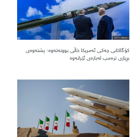
کۆگاکانی چەکی ئەمریکا خاڵی بوونەتەوە؛ پشتەوەی
بڕیاری ترەمپ لەبارەی ئێرانەوە