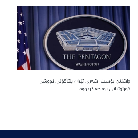
واشنتن پۆست: شەڕی ئێران پنتاگۆنی تووشی
کورتهێنانی بودجە کردووە