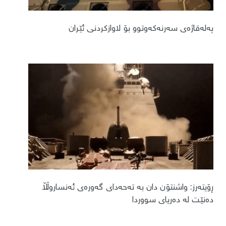
پەلەقاژەی سەرنەکەوتوو بۆ لاوازکردنی ئێران
ڕۆیتەرز: واشنتۆن دان بە تەحەدای گەورەی ئەنساروڵڵا
دەنێت لە دەریای سووردا