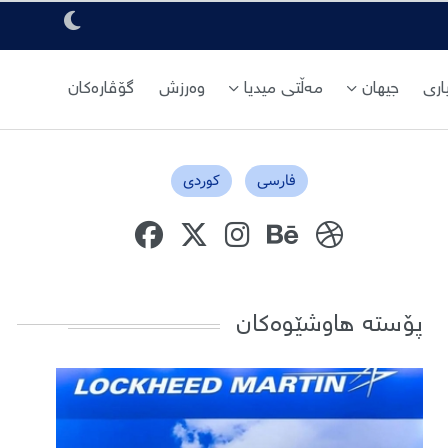
ری
جیهان
مەڵتی میدیا
وەرزش
گۆڤارەکان
فارسی
کوردی
پۆستە هاوشێوەکان