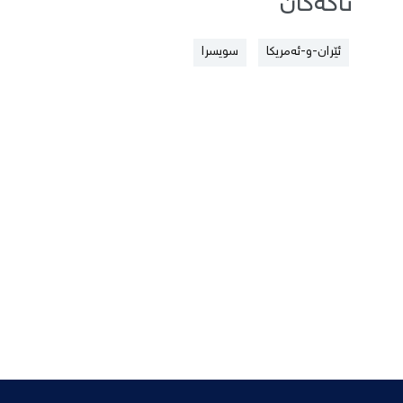
تاگەکان
ئێران-و-ئەمریکا
سویسرا