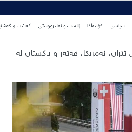
نوری سلێمانی دەکوژێتەوە
سیاسی
کۆمەڵگا
زانست و تەندرووستی
گەشت و گەشتیا
ێران، ئەمریکا، قەتەر و پاکستان لە