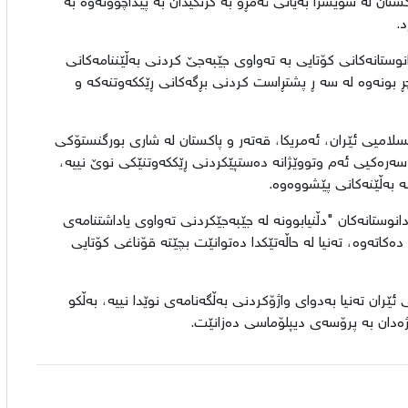
تان لە سویسرا بەیانی ئەمڕۆ بە گرنگیدان بە پێداچوونەوە بە
.
نوستانەکانی کۆتایی به تەواوی جێبەجێ کردنی بەڵێننامەکانی
چڕ بونەوه له سه ڕ پشتڕاست کردنی بڕگەکانی ڕێککەوتنەکه و
لامیی ئێران، ئەمریکا، قەتەر و پاکستان لە شاری بورگنستۆکی
سەرەکیی ئەم وتووێژانە دەستپێکردنی ڕێککەوتنێکی نوێ نییە،
بە بەڵێنەکانی پێشووەوە.
وستانەکان "دڵنیابوونە لە جێبەجێکردنی تەواوی یاداشتنامەی
ەکاتەوە، تەنیا لە حاڵەتێکدا دەتوانێت بچێتە قۆناغی کۆتایی
ران تەنیا بەدوای واژۆکردنی بەڵگەنامەی نوێدا نییە، بەڵکو
ژەدان بە پرۆسەی دیپلۆماسی دەزانێت.