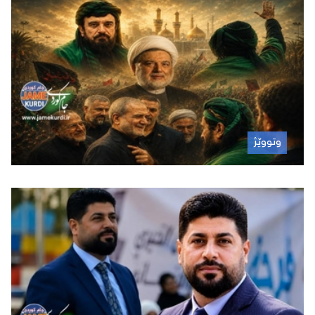
وتووێژ