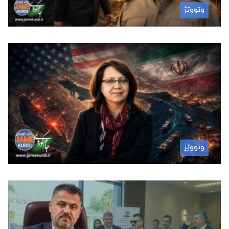
وتووێژ
وتووێژ