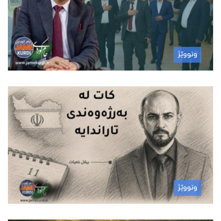
وتووێژ
وتووێژ