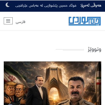
کارەبای نیشتمانی لە چەمچەماڵ و بەشێک
هەواڵی ئەمڕۆ:
لە سنوری سلێمانی دەکوژێتەوە
فوئاد حسین پێشوازیی لە عەباس عێراقچی
فارسی
کرد
وتووێژ