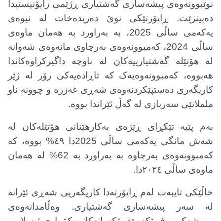
نوێبوونەوەی پیشەسازی گەشتیاری ڕژێمی زایۆنیستیدا
دەبینرێت. ڕاپۆرتێکی نوێ دەریدەخات لە نیوەی
یەکەمی ساڵی 2025، بە بەراورد بە هەمان ماوەی
ساڵی 2024، کەمبوونەوەی بەرچاوی مانەوەی شەوانە
لە هۆتێلە گەشتیارییەکان لە ناوچە داگیرکراوەکاندا
هەبووە، کەمبوونەوەیەک کە تاڕادەیەکی زۆر لە ژێر
کاریگەری دەستپێکردنەوەی شەڕی غەززە و چوونە ناو
ململانێی سەربازی لە گەڵ ئێراندا بووە
.
بەم پێیە تێکڕای ڕێژەی بەکارهێنانی هۆتێلەکان لە
شەش مانگی یەکەمی ساڵی 2025دا ٤٩% بووە، کە
کەمبوونەوەی بەرچاوە بە بەراورد بە 62% لە هەمان
ماوەی ساڵی ٢٠٢٤دا
.
خاڵێکی تایبەت لەم ڕاپۆرتەدا کاریگەریی شەڕی ئێرانە
لە سەر پیشەسازی گەشتیاری. وەڵامدانەوەی
مووشەکی - فڕۆکە بێفڕۆکەوانەکانی کۆماری ئیسلامی