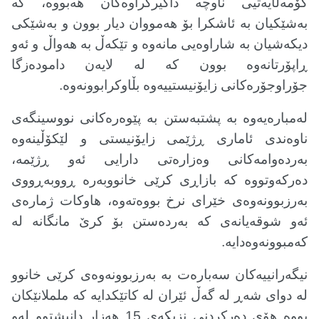
کۆمەڵایەتیی ناوچە داگیرکراوەکان هەبووە، کە
بەشێکیان بە ئاشکرا بۆ هەمووان دیار بوون و بەشێکی
دیکەشیان بە شاراوەیی مانەوە و تێکەڵ بە هەواڵ و ئەو
ڕاپۆرتانەوە بوون کە لە لایەن دامودەزگا
جۆراوجۆرەکانی زایۆنیستییەوە بڵاوکرابوونەوە
.
لەمبارەیەوە بە پشتبەستن بە پێوەرەکانی نووسینگەی
ناوەندی ئاماری ڕژێمی زایۆنیستی و لێکۆڵینەوە
بەردەوامەکانی وەزارەتی دارایی ئەو ڕژێمە،
دەرکەوتووە کە بازاڕی کرێی خانووبەرە ڕووبەڕووی
بەرزبوونەوەی خێرای نرخ بووەتەوە، هاوکات ژمارەی
ئەو شوقەیانەی کە بەردەستن بۆ کرێ مانگانە لە
کەمبوونەوەدایە
.
نیگەرانییەکان سەبارەت بە بەرزبوونەوەی کرێی خانوو
لە دوای شەڕ لە گەڵ ئێران لە کاتێکدایە کە ململانێکان
بووە هۆی دەرکردنی نزیکەی 15 هەزار دانیشتوو لەو