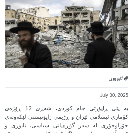
ئابووری
July 30, 2025
بە پێی ڕاپۆرتی جام کوردی، شەڕی 12 ڕۆژەی
کۆماری ئیسلامی ئێران و ڕژیمی زایۆنیستی لێکەوتەی
جۆراوجۆری لە سەر گۆڕەپانی سیاسی، ئابوری و