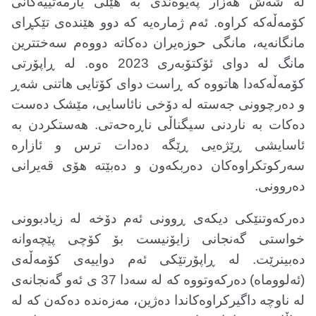
لە شەش هەزار پەیوەندی بە هێڵی یارمەتییەکانی
کۆمەڵەکە کراوە. ئەم ژمارەیە کە دوو هێندەی تێکڕای
مانگانەیە، مانگی حوزەیران دەکاتە دووەم سەختترین
مانگ لە دوای ئۆکتۆبەری 2023 ەوە. لە ڕاپۆرتی
کۆمەڵەکەدا هاتووە کە ڕاست دوای کۆتایی هاتنی شەڕ
و دەرچوونی جەستە لە دۆخی نائاسایی، مێشک دەست
دەکات بە ناردنی سیگناڵی ناڕەحەتی. هەستکردن بە
ئاسایشی ڕێژەیی ڕێگە دەدات ترس و ئازارە
سەرکوتکراوەکان دەربکەون و دەبێتە هۆی قەیرانی
دەروونی
.
دەرکەوتنێکی دیکەی ڕوونی ئەم دۆخە لە زیادبوونی
خواستی گەنجانی زایۆنیست بۆ کۆچی پێچەوانە
دەبینرێت. لە ڕاپۆرتێکی ئەم دواییەی کۆمەڵەی
(ئەلووماە) دەرکەوتووە کە لە سەدا 37 ی ئەو گەنجانەی
لە ناوچە داگیرکراوەکاندا دەژین، مەزەندە دەکەن کە لە