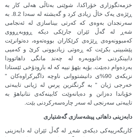
خزمەتگوزاری خۆراکدا، شوێنی بەتاڵی هەلی کار بە
ڕێژەی یەک خاڵ زیادی کرد و گەیشتە لە سەدا 8.2. بە
سەرنجدان بەوەی کە کەرتی بیناسازی لە ئەنجامی
شەڕ لە گەڵ ئێران جارێکی دیکە ڕووبەڕووی
کەمبوونەوەی ڕێژەی کرێکاران بووەتەوە، دەتوانرێت
پێشبینی بکرێت کە ڕەوتی زیادبوونی کرێ و کەمیی
دابینکردنی خانووبەرە لە چەند مانگی داهاتوودا
بەردەوام دەبێت. بۆیە بێهۆ نییە کە لە بارودۆخی ئێستادا
نزیکەی 90%ی دانیشتووانی ناوچە داگیرکراوەکان "
خەرجی ژیان " بە گرنگترین پرس لە ژیانی تایبەتی
خۆیاندا دەزانن و دەیانەوێت کابینەکەی نتانیاهۆ بە
تایبەتی سەرنجی لە سەر چارەسەرکردنی بێت
.
دابەزینی داهاتی پیشەسازی گەشتیاری
کاریگەرییەکی دیکەی شەڕ لە گەڵ ئێران لە دابەزینی