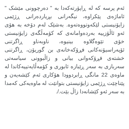
ئەم پرسە کە لە ڕاپۆرتەکەدا بە " دەرچوونی مێشک "
ئاماژەی پێکراوە، نیگەرانی بڕیاردەرانی ڕژێمی
زایۆنیستی لێکەوتووەتەوە. بەشێک لەم دۆخە بە هۆی
ئەو ئاڵۆزییە بەردەوامانەی کە کۆمەڵگەی زایۆنیستی
خۆی تێوەگلاوە بینیوە، ناوبەناو ڕاگرتنی
ئۆپەراسیۆنەکانی فڕۆکەخانەی بن گوریۆن، ڕاگرتنی
خشتەی فڕۆکەوانی بیانی و زاڵبوونی سیاسەتی
سەربازی بە سەر ڕێبازە ئابوری و کۆمەڵایەتییەکاندا لە
ماوەی 22 مانگی ڕابردوودا هۆکاری ئەم کێشەیەن و
پێناچێت ڕژێمی زایۆنیستی بتوانێت لە ماوەیەکی کەمدا
بە سەر ئەو کێشانەدا زاڵ بێت./.