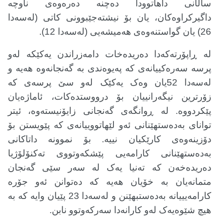
ساڵانی داهاتوودا دەچنە دەرەوەی ناوچە
داگیرکراوەکان، یان بۆ نیشتەجێبوونی کاتی (لەسەدا
26) یان گواستنەوەی هەمیشەیی (لەسەدا 12)
.
لە ڕاپۆرتەکەدا دەریدەخات دامەزراندن یەکێکە لەو
پرسە سەرەکییانەی کە پەیوەندی بە گەنجانەوە هەیە و
لەسەدا 52یان وەک یەکێک لەو سێ پرسەی کە
زۆرترین نیگەرانییان بۆ درووستدەکات، ئاماژەیان
پێکردووە. لە ڕوانگەی گەنجانی زایۆنیستەوە، ئیتر
توانای بەدەستهێنانی ئەو لێهاتووییانەی کە پێویستن بۆ
دۆزینەوەی کارێکیان نییە. بۆ نموونە داتاکانی
بەدەستهێنانی کارامەیی پێشکەوتووی تەکنۆلۆژیا
دەریدەخەن کە تەنیا یەک لە سەر سێی گەنجان
متمانەیان بە خۆیان هەیە کە دەتوانن ئەو جۆرە
کارامەیییانە بەدەستبهێنن و لەسەدا 23 پێیان وایە کە بە
هیچ شێوەیەک لەو کارانەدا سەرکەوتوو نابن
.