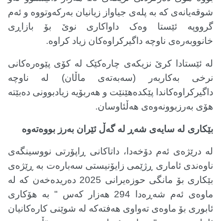
شوقەیانەی کە بە پلەی جیاواز زیانیان بەرکەوتووە و ئەم
گرووپە ئێستا وەک داواکاری نوێ بۆ بازاڕی
خانووبەرەی ناوچە داگیرکراوەکان زیاد کراوە
.
لە ئێستادا کرێ نزیکەی چارەکێک لە کۆی پێوەرەکانی
نرخی بەکاربەر (سەبەتەی ماڵان) لە ناوچە
داگیرکراوەکاندا پێکدەهێنێت و هەربۆیە زیادبوونی دەبێتە
هۆی بەرزبوونەوەی هەڵئاوسان
.
بێکاری لە سایەی شەڕ لە گەڵ ئێران بەرز بووەتەوە
لە درێژەی ئەم دۆخەدا، داتاکانی ڕاپۆرتی نووسینگەی
ناوەندی ئاماری ڕژێمی زایۆنیستی سەبارەت بە ڕێژەی
بێکاری بۆ مانگی حوزەیرانی 2025 دەریدەخەن کە لە
ماوەی ئەم شەڕەدا 294 هەزار کەس " بە هۆکاری
ئابوری بۆ ماوەی تەواوی هەفتەکە لە شوێنی کارەکانیان