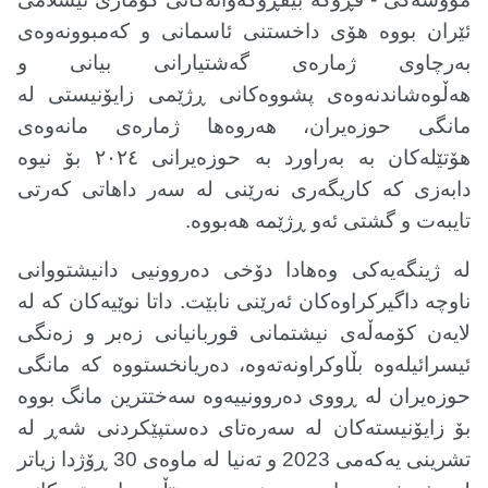
ئێران بووە هۆی داخستنی ئاسمانی و کەمبوونەوەی
بەرچاوی ژمارەی گەشتیارانی بیانی و
هەڵوەشاندنەوەی پشووەکانی ڕژێمی زایۆنیستی لە
مانگی حوزەیران، هەروەها ژمارەی مانەوەی
هۆتێلەکان بە بەراورد بە حوزەیرانی ٢٠٢٤ بۆ نیوە
دابەزی کە کاریگەری نەرێنی لە سەر داهاتی کەرتی
تایبەت و گشتی ئەو ڕژێمە هەبووە.
لە ژینگەیەکی وەهادا دۆخی دەروونیی دانیشتووانی
ناوچە داگیرکراوەکان ئەرێنی نابێت. داتا نوێیەکان کە لە
لایەن کۆمەڵەی نیشتمانی قوربانیانی زەبر و زەنگی
ئیسرائیلەوە بڵاوکراونەتەوە، دەریانخستووە کە مانگی
حوزەیران لە ڕووی دەروونییەوە سەختترین مانگ بووە
بۆ زایۆنیستەکان لە سەرەتای دەستپێکردنی شەڕ لە
تشرینی یەکەمی 2023 و تەنیا لە ماوەی 30 ڕۆژدا زیاتر