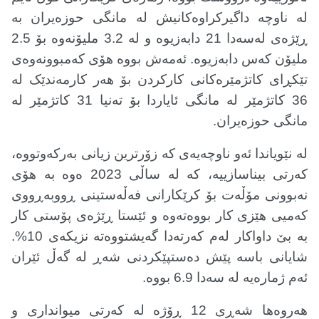
لە ناوچە داگیرکراوەکانیش لە مانگی حوزەیران بە
ڕێژەی لەسەدا 21 دابەزیوە و لە 3.2 ملیۆنەوە بۆ 2.5
ملیۆن کەس دابەزیوە. ئەمەش بووە هۆی کەمبوونەوەی
تێکڕای کاتژمێرەکانی کارکردن بۆ هەر کارمەندێک لە
36 کاتژمێر لە مانگی ئایاردا بۆ تەنیا 31 کاتژمێر لە
مانگی حوزەیران
.
لە نێویاندا ئەو ناوچەیەی کە زۆرترین زیانی بەرکەوتووە،
کەرتی بیناسازییە، کە لە ساڵی 2023 ەوە بە هۆی
نەبوونی مۆڵەت بۆ کرێکارانی فەڵەستینی ڕووبەڕووی
کەمیی هێزی کار بووەتەوە و ئێستا ڕێژەی پۆستی کار
بە بێ داواکار لەم کەرتەدا گەیشتووەتە نزیکەی 10%.
شایانی باسە پێش دەستپێکردنی شەڕ لە گەڵ ئێران
ئەم ژمارەیە لە سەدا 6.9 بووە
.
هەروەها شەڕی 12 ڕۆژە لە کەرتی میوانداری و