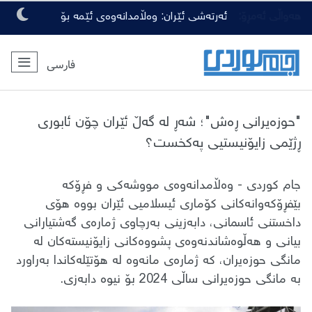
هەواڵی ئەمڕۆ:
ئەرتەشی ئێران: وەڵامدانەوەی ئێمە بۆ
هەرچەشنە دەستدرێژیەکی دوژمنان، توندتر
فارسی
و کەمەرشکێنتر دەبێت
"حوزەیرانی ڕەش"؛ شەڕ لە گەڵ ئێران چۆن ئابوری
ڕژێمی زایۆنیستیی پەکخست؟
جام کوردی - وەڵامدانەوەی مووشەکی و فڕۆکە
بێفڕۆکەوانەکانی کۆماری ئیسلامیی ئێران بووە هۆی
داخستنی ئاسمانی، دابەزینی بەرچاوی ژمارەی گەشتیارانی
بیانی و هەڵوەشاندنەوەی پشووەکانی زایۆنیستەکان لە
مانگی حوزەیران، کە ژمارەی مانەوە لە هۆتێلەکاندا بەراورد
بە مانگی حوزەیرانی ساڵی 2024 بۆ نیوە دابەزی.