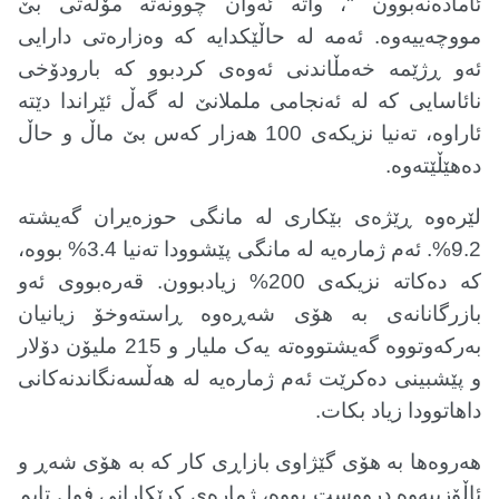
ئامادەنەبوون "، واتە ئەوان چوونەتە مۆڵەتی بێ
مووچەییەوە. ئەمە لە حاڵێکدایە کە وەزارەتی دارایی
ئەو ڕژێمە خەمڵاندنی ئەوەی کردبوو کە بارودۆخی
نائاسایی کە لە ئەنجامی ململانێ لە گەڵ ئێراندا دێتە
ئاراوە، تەنیا نزیکەی 100 هەزار کەس بێ ماڵ و حاڵ
دەهێڵێتەوە
.
لێرەوە ڕێژەی بێکاری لە مانگی حوزەیران گەیشتە
9.2%. ئەم ژمارەیە لە مانگی پێشوودا تەنیا 3.4% بووە،
کە دەکاتە نزیکەی 200% زیادبوون. قەرەبووی ئەو
بازرگانانەی بە هۆی شەڕەوە ڕاستەوخۆ زیانیان
بەرکەوتووە گەیشتووەتە یەک ملیار و 215 ملیۆن دۆلار
و پێشبینی دەکرێت ئەم ژمارەیە لە هەڵسەنگاندنەکانی
داهاتوودا زیاد بکات
.
هەروەها بە هۆی گێژاوی بازاڕی کار کە بە هۆی شەڕ و
ئاڵۆزییەوە درووست بووە، ژمارەی کرێکارانی فول تایم