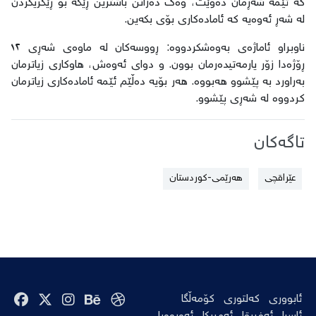
کە ئێمە شەڕمان دەوێت، وەک دەزانن باشترین ڕێگە بۆ ڕێگریکردن
لە شەڕ ئەوەیە کە ئامادەکاری بۆی بکەین.
ناوبراو ئاماژەی بەوەشکردووە: ڕووسەکان لە ماوەی شەڕی ١٢
ڕۆژەدا زۆر یارمەتیدەرمان بوون. و دوای ئەوەش، هاوکاری زیاترمان
بەراورد بە پێشوو هەبووە. هەر بۆیە دەڵێم ئێمە ئامادەکاری زیاترمان
کردووە لە شەڕی پێشوو.
تاگەکان
عێراقچی
هەرێمی-کوردستان
ئابووری
کەلتوری
کۆمەڵگا