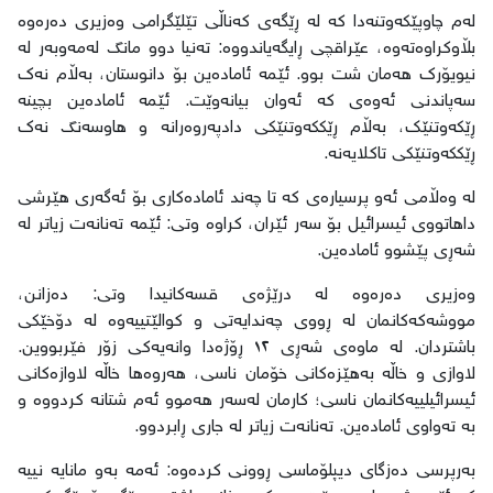
لەم چاوپێکەوتنەدا کە لە ڕێگەی کەناڵی تێلێگرامی وەزیری دەرەوە
بڵاوکراوەتەوە، عێراقچی ڕایگەیاندووە: تەنیا دوو مانگ لەمەوبەر لە
نیویۆرک هەمان شت بوو. ئێمە ئامادەین بۆ دانوستان، بەڵام نەک
سەپاندنی ئەوەی کە ئەوان بیانەوێت. ئێمە ئامادەین بچینە
ڕێکەوتنێک، بەڵام ڕێککەوتنێکی دادپەروەرانە و هاوسەنگ نەک
ڕێککەوتنێکی تاکلایەنە.
لە وەڵامی ئەو پرسیارەی کە تا چەند ئامادەکاری بۆ ئەگەری هێرشی
داهاتووی ئیسرائیل بۆ سەر ئێران، کراوە وتی: ئێمە تەنانەت زیاتر لە
شەڕی پێشوو ئامادەین.
وەزیری دەرەوە لە درێژەی قسەکانیدا وتی: دەزانن،
مووشەکەکانمان لە ڕووی چەندایەتی و کوالێتییەوە لە دۆخێکی
باشتردان. لە ماوەی شەڕی ١٢ ڕۆژەدا وانەیەکی زۆر فێربووین.
لاوازی و خاڵە بەهێزەکانی خۆمان ناسی، هەروەها خاڵە لاوازەکانی
ئیسرائیلییەکانمان ناسی؛ کارمان لەسەر هەموو ئەم شتانە کردووە و
بە تەواوی ئامادەین. تەنانەت زیاتر لە جاری ڕابردوو.
بەرپرسی دەزگای دیپلۆماسی ڕوونی کردەوە: ئەمە بەو مانایە نییە