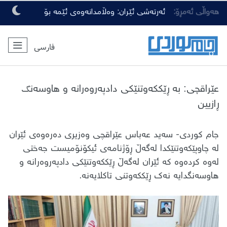
هەواڵی ئەمڕۆ:
ئەرتەشی ئێران: وەڵامدانەوەی ئێمە بۆ
هەرچەشنە دەستدرێژیەکی دوژمنان، توندتر
فارسی
و کەمەرشکێنتر دەبێت
عێراقچی: بە ڕێککەوتنێکی دادپەروەرانە و هاوسەنگ
ڕازیین
جام کوردی- سەید عەباس عێراقچی وەزیری دەرەوەی ئێران
لە چاوپێکەوتنێکدا لەگەڵ ڕۆژنامەی ئیکۆنۆمیست جەختی
لەوە کردەوە کە ئێران لەگەڵ ڕێککەوتنێکی دادپەروەرانە و
هاوسەنگدایە نەک ڕێککەوتنی تاکلایەنە.