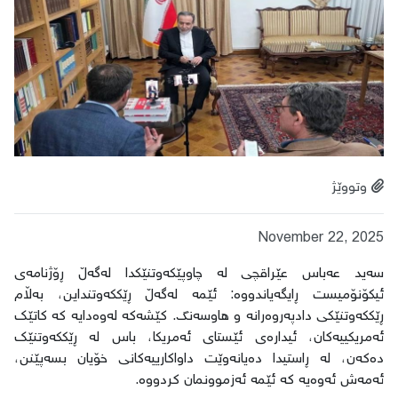
وتووێژ
November 22, 2025
سەید عەباس عێراقچی لە چاوپێکەوتنێکدا لەگەڵ ڕۆژنامەی
ئیکۆنۆمیست ڕایگەیاندووە: ئێمە لەگەڵ ڕێککەوتنداین، بەڵام
ڕێککەوتنێکی دادپەروەرانە و هاوسەنگ. کێشەکە لەوەدایە کە کاتێک
ئەمریکییەکان، ئیدارەی ئێستای ئەمریکا، باس لە ڕێککەوتنێک
دەکەن، لە ڕاستیدا دەیانەوێت داواکارییەکانی خۆیان بسەپێنن،
ئەمەش ئەوەیە کە ئێمە ئەزموونمان کردووە.